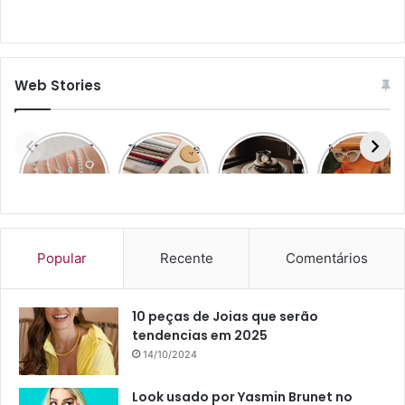
Web Stories
Prata 925
7 cores que
Top 7
Moda Praia
Atacado
vão
Estilos de
e Moda
dominar a
Joias
Urbana
moda em
2026:
descubra
agora!
Popular
Recente
Comentários
10 peças de Joias que serão
tendencias em 2025
14/10/2024
Look usado por Yasmin Brunet no