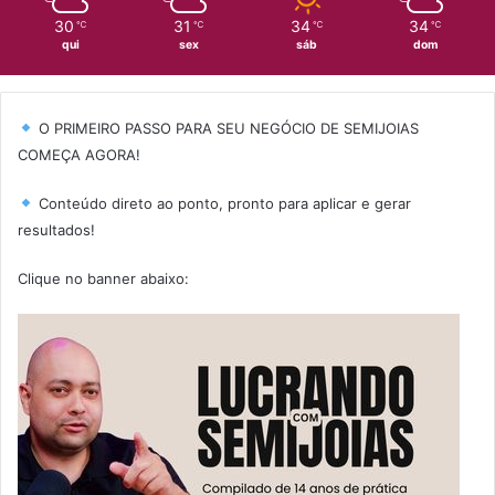
30
31
34
34
℃
℃
℃
℃
qui
sex
sáb
dom
O PRIMEIRO PASSO PARA SEU NEGÓCIO DE SEMIJOIAS
COMEÇA AGORA!
Conteúdo direto ao ponto, pronto para aplicar e gerar
resultados!
Clique no banner abaixo: