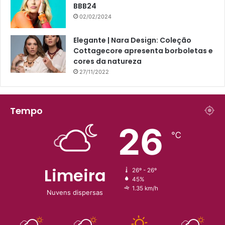
BBB24
02/02/2024
Elegante | Nara Design: Coleção
Cottagecore apresenta borboletas e
cores da natureza
27/11/2022
Tempo
26
℃
Limeira
26º - 26º
45%
1.35 km/h
Nuvens dispersas