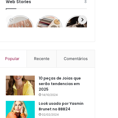
Web Stories
Prata 925
7 cores que
Top 7
Moda Praia
Atacado
vão
Estilos de
e Moda
dominar a
Joias
Urbana
moda em
2026:
descubra
agora!
Popular
Recente
Comentários
10 peças de Joias que
serão tendencias em
2025
14/10/2024
Look usado por Yasmin
Brunet no BBB24
02/02/2024