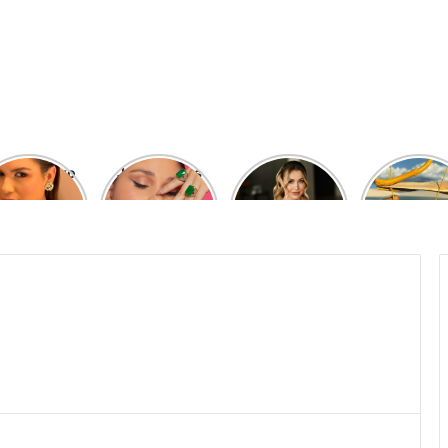
ias de Luxo
Joias que as
Ana Paula
Coleção
2024
Celebridades
Siebert
colaborati
Mais Estão
Elegância e
com a
Usando
Estilo
joalheir
Regina
Dabdab