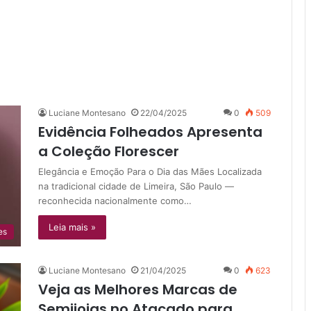
Luciane Montesano
22/04/2025
0
509
Evidência Folheados Apresenta
a Coleção Florescer
Elegância e Emoção Para o Dia das Mães Localizada
na tradicional cidade de Limeira, São Paulo —
reconhecida nacionalmente como…
Leia mais »
es
Luciane Montesano
21/04/2025
0
623
Veja as Melhores Marcas de
Semijoias no Atacado para