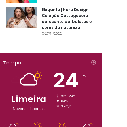
Elegante | Nara Design:
Coleção Cottagecore
apresenta borboletas e
cores da natureza
27/11/2022
Tempo
24
℃
Limeira
31º - 24º
64%
3 km/h
Nuvens dispersas