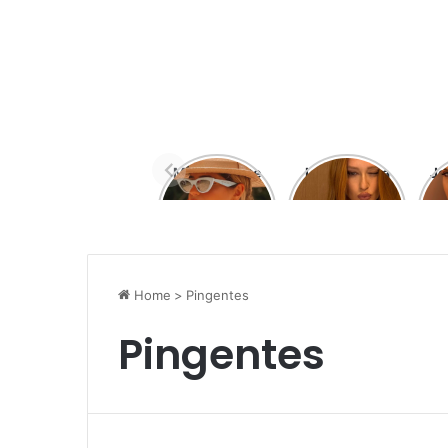
Moda Praia e
Look Marina
Jo
Moda Urbana
Ruy Barbosa
Home
>
Pingentes
Pingentes