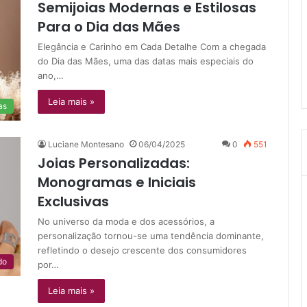
Semijoias Modernas e Estilosas
Para o Dia das Mães
Elegância e Carinho em Cada Detalhe Com a chegada
do Dia das Mães, uma das datas mais especiais do
ano,…
Leia mais »
as
Luciane Montesano
06/04/2025
0
551
Joias Personalizadas:
Monogramas e Iniciais
Exclusivas
No universo da moda e dos acessórios, a
personalização tornou-se uma tendência dominante,
refletindo o desejo crescente dos consumidores
do
por…
Leia mais »