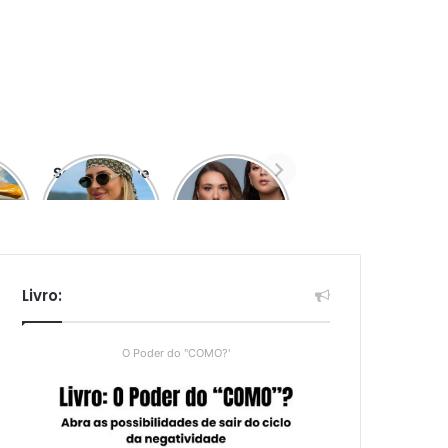
Semijoias que
Estilo
va
as Maiores
Cottagecore
Influenciadoras
Nara Design
a
Estão Usando
Livro:
O Poder do "COMO?'