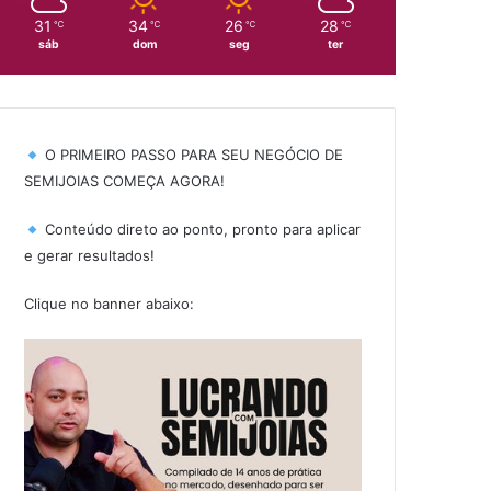
31
34
26
28
℃
℃
℃
℃
sáb
dom
seg
ter
O PRIMEIRO PASSO PARA SEU NEGÓCIO DE
SEMIJOIAS COMEÇA AGORA!
Conteúdo direto ao ponto, pronto para aplicar
e gerar resultados!
Clique no banner abaixo: