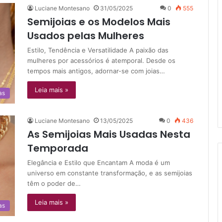
Luciane Montesano
31/05/2025
0
555
Semijoias e os Modelos Mais
Usados pelas Mulheres
Estilo, Tendência e Versatilidade A paixão das
mulheres por acessórios é atemporal. Desde os
tempos mais antigos, adornar-se com joias…
Leia mais »
as
Luciane Montesano
13/05/2025
0
436
As Semijoias Mais Usadas Nesta
Temporada
Elegância e Estilo que Encantam A moda é um
universo em constante transformação, e as semijoias
têm o poder de…
Leia mais »
as