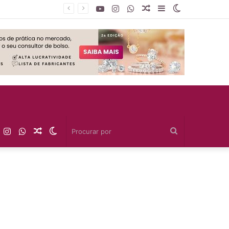
YouTube
Instagram
WhatsApp
Artigo
Barra
Switch
Aleatório
Lateral
skin
YouTube
Instagram
WhatsApp
Artigo
Switch
Procurar
Aleatório
skin
por