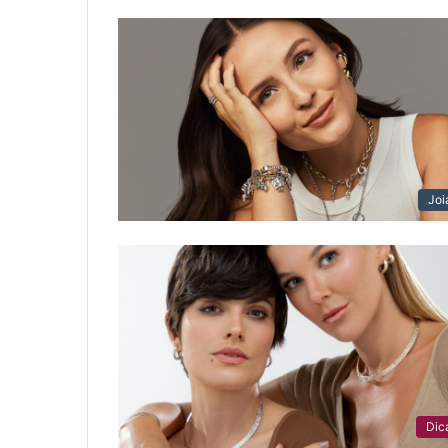
Joi
Dic