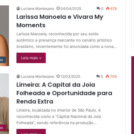
Luciane Montesano
04/04/2025
0
678
Larissa Manoela e Vivara My
Moments
Larissa Manoela, reconhecida por seu estilo
autêntico e presença marcante no cenário artístico
brasileiro, recentemente foi anunciada como a nova…
Leia mais »
as
Luciane Montesano
12/03/2025
0
706
Limeira: A Capital da Joia
Folheada e Oportunidade para
Renda Extra
Limeira, localizada no interior de São Paulo, é
reconhecida como a “Capital Nacional da Joia
Folheada”, sendo referência na produção…
as