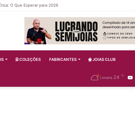
ateriais Sustentáveis que Estão Dominando a Moda e Joias em 2026
OS
COLEÇÕES
FABRICANTES
JOIAS CLUB
℃
24
Limeira