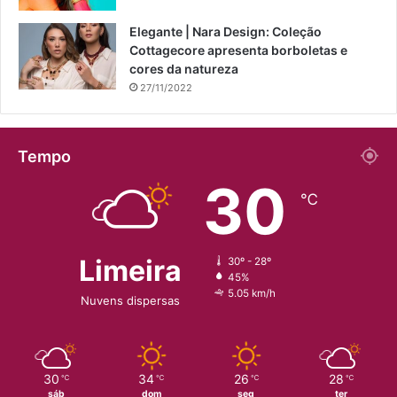
Elegante | Nara Design: Coleção
Cottagecore apresenta borboletas e
cores da natureza
27/11/2022
Tempo
30
℃
Limeira
30º - 28º
45%
5.05 km/h
Nuvens dispersas
30
34
26
28
℃
℃
℃
℃
sáb
dom
seg
ter