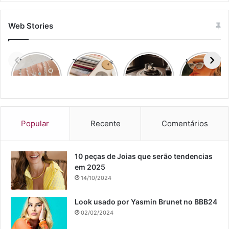
Web Stories
Prata 925
7 cores que
Top 7
Moda Praia
Atacado
vão
Estilos de
e Moda
dominar a
Joias
Urbana
moda em
2026:
descubra
agora!
Popular
Recente
Comentários
10 peças de Joias que serão tendencias
em 2025
14/10/2024
Look usado por Yasmin Brunet no BBB24
02/02/2024