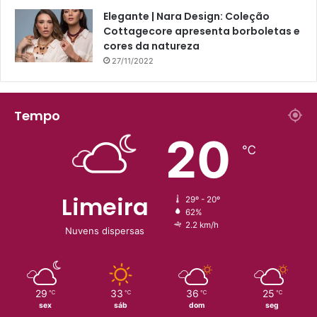
Elegante | Nara Design: Coleção
Cottagecore apresenta borboletas e
cores da natureza
27/11/2022
Tempo
20
℃
Limeira
29º - 20º
62%
2.2 km/h
Nuvens dispersas
29
33
36
25
℃
℃
℃
℃
sex
sáb
dom
seg