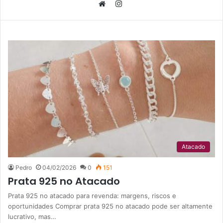
I
n
W
s
e
t
b
a
s
g
i
r
t
a
e
m
Atacado
Pedro
04/02/2026
0
151
Prata 925 no Atacado
Prata 925 no atacado para revenda: margens, riscos e
oportunidades Comprar prata 925 no atacado pode ser altamente
lucrativo, mas…