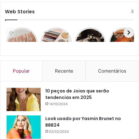
Web Stories
Prata 925
7 cores que
Top 7
Moda Praia
Atacado
vão
Estilos de
e Moda
dominar a
Joias
Urbana
moda em
2026:
descubra
agora!
Popular
Recente
Comentários
10 peças de Joias que serão
tendencias em 2025
14/10/2024
Look usado por Yasmin Brunet no
BBB24
02/02/2024