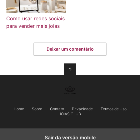
Como usar redes sociais
para vender mais joias
Deixar um comentário
↑
Home
Sobre
Contato
Privacidade
Termos de Uso
JOIAS CLUB
Sair da versão mobile