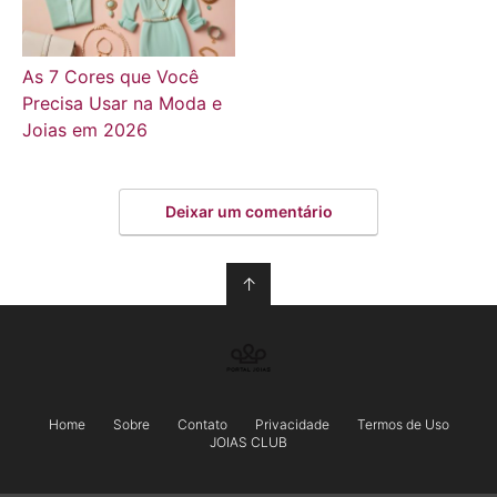
As 7 Cores que Você
Precisa Usar na Moda e
Joias em 2026
Deixar um comentário
↑
Home
Sobre
Contato
Privacidade
Termos de Uso
JOIAS CLUB