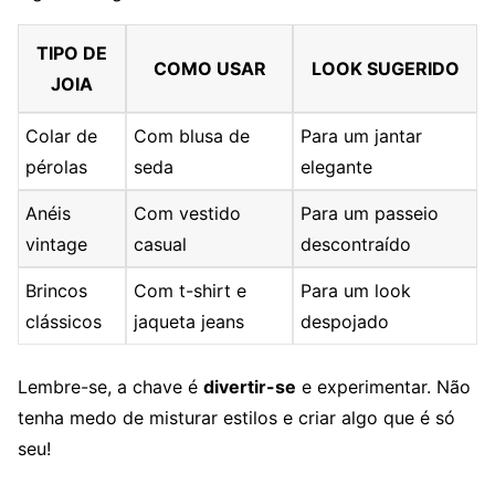
TIPO DE
COMO USAR
LOOK SUGERIDO
JOIA
Colar de
Com blusa de
Para um jantar
pérolas
seda
elegante
Anéis
Com vestido
Para um passeio
vintage
casual
descontraído
Brincos
Com t-shirt e
Para um look
clássicos
jaqueta jeans
despojado
Lembre-se, a chave é
divertir-se
e experimentar. Não
tenha medo de misturar estilos e criar algo que é só
seu!